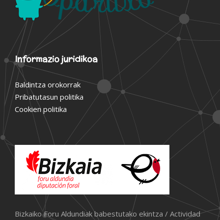
Informazio juridikoa
Baldintza orokorrak
Pribatutasun politika
Cookien politika
Bizkaiko Foru Aldundiak babestutako ekintza / Actividad