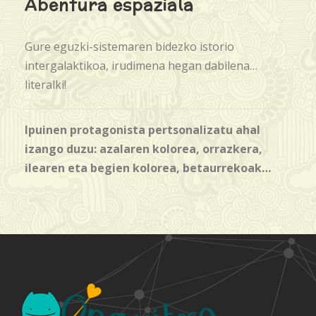
Abentura espaziala
Gure eguzki-sistemaren bidezko istorio
intergalaktikoa, irudimena hegan dabilena…
literalki!
Ipuinen protagonista pertsonalizatu ahal
izango duzu: azalaren kolorea, orrazkera,
ilearen eta begien kolorea, betaurrekoak…