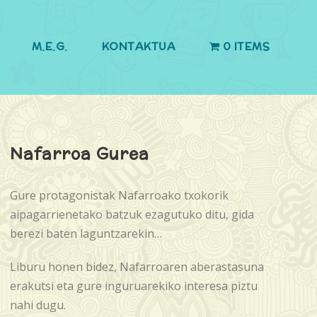
M.E.G.
KONTAKTUA
0 ITEMS
Nafarroa Gurea
Gure protagonistak Nafarroako txokorik
aipagarrienetako batzuk ezagutuko ditu, gida
berezi baten laguntzarekin…
Liburu honen bidez, Nafarroaren aberastasuna
erakutsi eta gure inguruarekiko interesa piztu
nahi dugu.