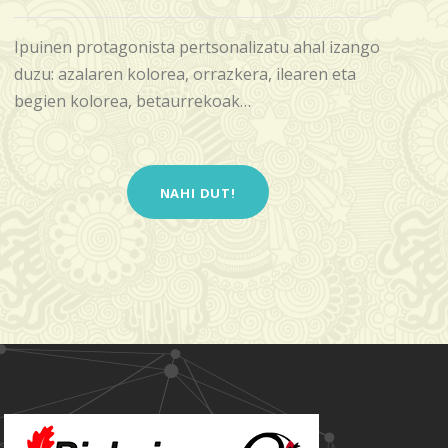
Ipuinen protagonista pertsonalizatu ahal izango
duzu: azalaren kolorea, orrazkera, ilearen eta
begien kolorea, betaurrekoak…
NAHI DUT!