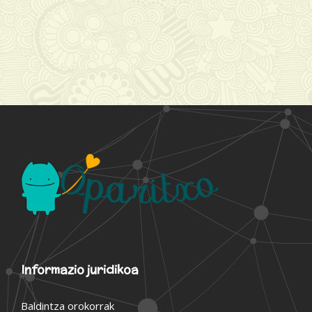
Informazio juridikoa
Baldintza orokorrak