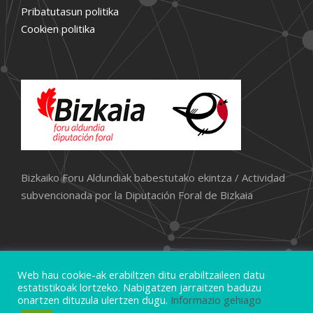
Pribatutasun politika
Cookien politika
Bizkaiko Foru Aldundiak babestutako ekintza / Actividad
subvencionada por la Diputación Foral de Bizkaia
Web hau cookie-ak erabiltzen ditu erabiltzaileen datu
estatistikoak lortzeko. Nabigatzen jarraitzen baduzu
onartzen dituzula ulertzen dugu.
Informazio gehiago
Copyright Oparitxo.eus, Eskubide guztiak