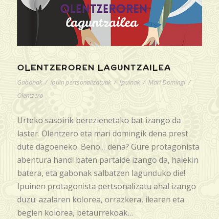
OLENTZEROREN LAGUNTZAILEA
Gabonak
/
ipuin pertsonalizatuak
/
Ipuinak
/
Mari Domingi
/
Olentzero
Urteko sasoirik berezienetako bat izango da
laster. Olentzero eta mari domingik dena prest
dute dagoeneko. Beno… dena? Gure protagonista
abentura handi baten partaide izango da, haiekin
batera, eta gabonak salbatzen lagunduko die!
Ipuinen protagonista pertsonalizatu ahal izango
duzu: azalaren kolorea, orrazkera, ilearen eta
begien kolorea, betaurrekoak…