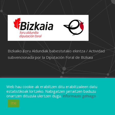
Bizkaiko Foru Aldundiak babestutako ekintza / Actividad
subvencionada por la Diputación Foral de Bizkaia
Web hau cookie-ak erabiltzen ditu erabiltzaileen datu
estatistikoak lortzeko. Nabigatzen jarraitzen baduzu
onartzen dituzula ulertzen dugu.
Informazio gehiago
Copyright Oparitxo.eus, Eskubide guztiak
erreserbatuak / Disenua:
PANPIKI
ITXI