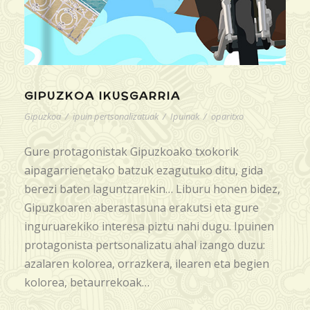
GIPUZKOA IKUSGARRIA
Gipuzkoa
/
ipuin pertsonalizatuak
/
Ipuinak
/
oparitxo
Gure protagonistak Gipuzkoako txokorik
aipagarrienetako batzuk ezagutuko ditu, gida
berezi baten laguntzarekin… Liburu honen bidez,
Gipuzkoaren aberastasuna erakutsi eta gure
inguruarekiko interesa piztu nahi dugu. Ipuinen
protagonista pertsonalizatu ahal izango duzu:
azalaren kolorea, orrazkera, ilearen eta begien
kolorea, betaurrekoak…