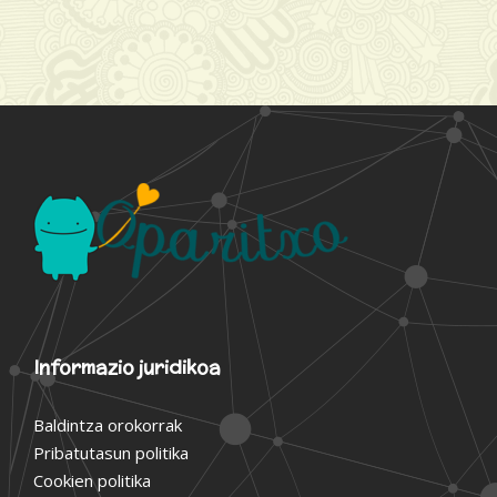
Informazio juridikoa
Baldintza orokorrak
Pribatutasun politika
Cookien politika