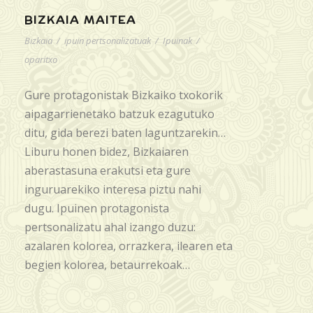
BIZKAIA MAITEA
Bizkaia
/
ipuin pertsonalizatuak
/
Ipuinak
/
oparitxo
Gure protagonistak Bizkaiko txokorik
aipagarrienetako batzuk ezagutuko
ditu, gida berezi baten laguntzarekin…
Liburu honen bidez, Bizkaiaren
aberastasuna erakutsi eta gure
inguruarekiko interesa piztu nahi
dugu. Ipuinen protagonista
pertsonalizatu ahal izango duzu:
azalaren kolorea, orrazkera, ilearen eta
begien kolorea, betaurrekoak…